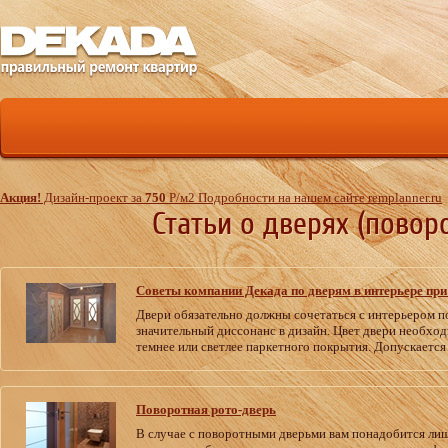
Акция!
Дизайн-проект за
750
Р
/м
2
Подробности на нашем сайте remplanner.ru
Статьи о дверях (повор
Советы компании Декада по дверям в интерьере при
Двери обязательно должны сочетаться с интерьером п
значительный диссонанс в дизайн. Цвет двери необход
темнее или светлее паркетного покрытия. Допускается
Поворотная рото-дверь
В случае с поворотными дверьми вам понадобится лиш