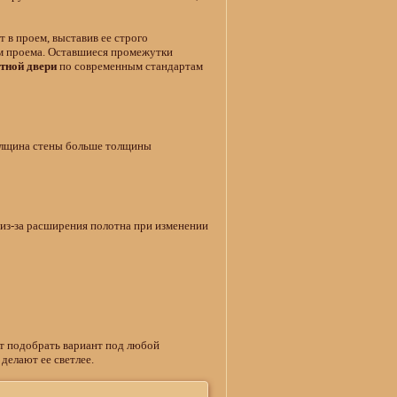
 в проем, выставив ее строго
ам проема. Оставшиеся промежутки
тной двери
по современным стандартам
толщина стены больше толщины
(из-за расширения полотна при изменении
т подобрать вариант под любой
делают ее светлее.