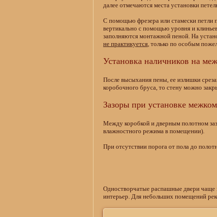
далее отмечаются места установки петель
С помощью фрезера или стамески петли пр
вертикально с помощью уровня и клинье
заполняются монтажной пеной. На устан
не практикуется
, только по особым поже
Установка наличников на ме
После высыхания пены, ее излишки срез
коробочного бруса, то стену можно закр
Зазоры при установке межко
Между коробкой и дверным полотном зазо
влажностного режима в помещении).
При отсутствии порога от пола до полот
Одностворчатые распашные двери чаще в
интерьер. Для небольших помещений реко