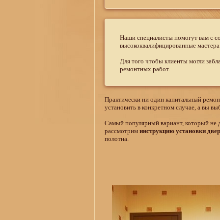
Наши специалисты помогут вам с со
высококвалифицированные мастера
Для того чтобы клиенты могли забл
ремонтных работ.
Практически ни один капитальный ремон
установить в конкретном случае, а вы в
Самый популярный вариант, который не 
рассмотрим
инструкцию установки две
полотна.