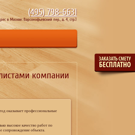
(495)
798-6631
рес в Москве: Варсонофьевский пер., д. 4, стр.1
алистами компании
 год оказывает профессиональные
ько высокое качество работ по
ое сопровождение объекта.