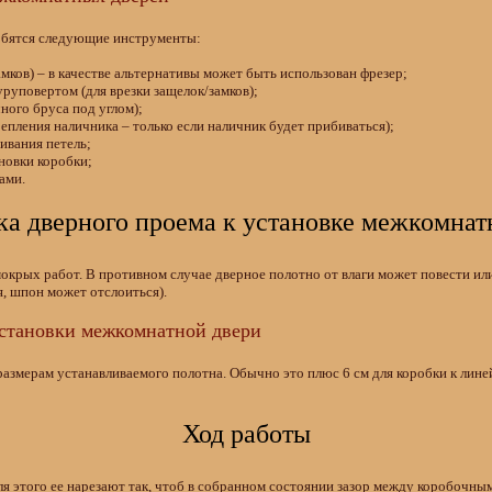
обятся следующие инструменты:
замков) – в качестве альтернативы может быть использован фрезер;
руповертом (для врезки защелок/замков);
чного бруса под углом);
репления наличника – только если наличник будет прибиваться);
ивания петель;
новки коробки;
ами.
ка дверного проема к установке межкомнат
мокрых работ. В противном случае дверное полотно от влаги может повести и
, шпон может отслоиться).
установки межкомнатной двери
размерам устанавливаемого полотна. Обычно это плюс 6 см для коробки к лин
Ход работы
ля этого ее нарезают так, чтоб в собранном состоянии зазор между коробочны