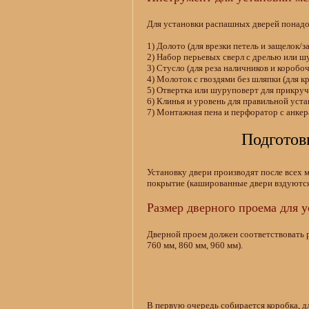
Для установки распашных дверей понад
1) Долото (для врезки петель и защелок/
2) Набор перьевых сверл с дрелью или шу
3) Стусло (для реза наличников и коробо
4) Молоток с гвоздями без шляпки (для к
5) Отвертка или шуруповерт для прикруч
6) Клинья и уровень для правильной уста
7) Монтажная пена и перфоратор с анкер
Подготов
Установку двери производят после всех 
покрытие (кашированные двери вздуются
Размер дверного проема для 
Дверной проем должен соответствовать 
760 мм, 860 мм, 960 мм).
В первую очередь собирается коробка, д