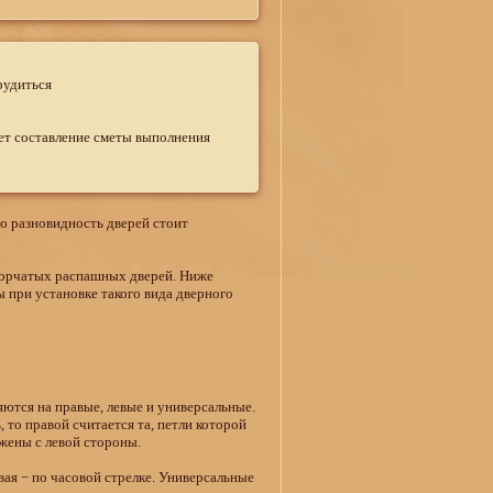
рудиться
ает составление сметы выполнения
о разновидность дверей стоит
творчатых распашных дверей. Ниже
 при установке такого вида дверного
ются на правые, левые и универсальные.
, то правой считается та, петли которой
ожены с левой стороны.
вая − по часовой стрелке. Универсальные