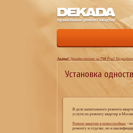
Акция!
Дизайн-проект за
750
Р
/м
2
Подробнос
Установка одност
В деле капитального ремонта квар
услуги по ремонту квартир в Москве
Ремонт квартир в новостройках
- н
ремонту и отделке, но и квалифици