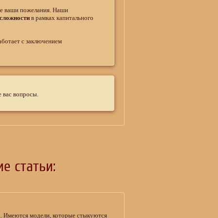
се ваши пожелания. Наши
сложности
в рамках капитального
аботает с заключением
 вас вопросы.
е статьи:
. Имеются модели, которые стыкуются