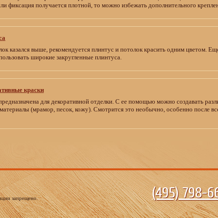
Если фиксация получается плотной, то можно избежать дополнительного крепле
са
лок казался выше, рекомендуется плинтус и потолок красить одним цветом. Ещ
пользовать широкие закругленные плинтуса.
ативные краски
предназначена для декоративной отделки. С ее помощью можно создавать раз
материалы (мрамор, песок, кожу). Смотрится это необычно, особенно после в
(495)
798-66
ации запрещено.