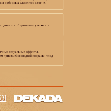
ния доборных элементов к стене.
е один способ зрительно увеличить
личные визуальные эффекты,
сем приевшейся гладкой покраски «под
31