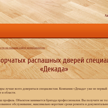
Ад
ти на нашем сайте remplanner.ru
ворчатых распашных дверей специ
«Декада»
тиры лучше всего довериться специалистам. Компания «Декада» уже не первый
 и области.
аш профиль. Объектом занимается бригада профессионалов. Вы получите не тол
рованное обслуживание, максимально короткие сроки ремонта и документальн