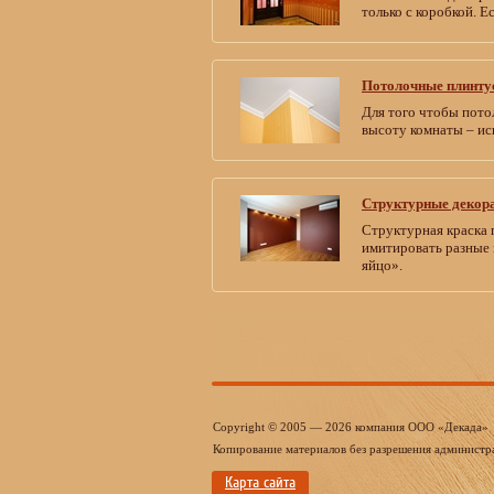
только с коробкой. 
Потолочные плинту
Для того чтобы пото
высоту комнаты – ис
Структурные декор
Структурная краска 
имитировать разные 
яйцо».
Copyright © 2005 — 2026 компания ООО «Декада»
Копирование материалов без разрешения администр
Карта сайта