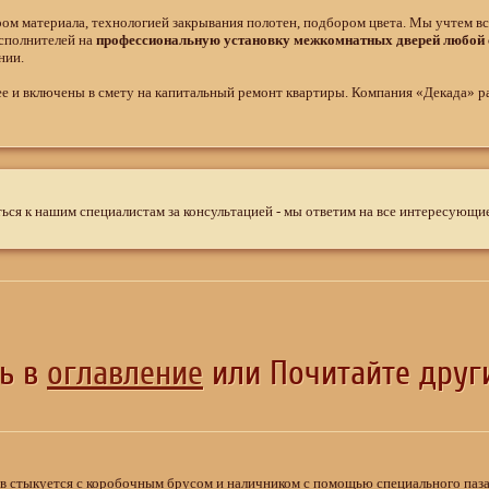
ом материала, технологией закрывания полотен, подбором цвета. Мы учтем в
сполнителей на
профессиональную установку межкомнатных дверей любой 
нии.
ее и включены в смету на капитальный ремонт квартиры. Компания «Декада» р
ся к нашим специалистам за консультацией - мы ответим на все интересующие
сь в
оглавление
или Почитайте други
 стыкуется с коробочным брусом и наличником с помощью специального паза