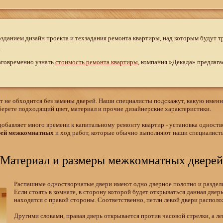
зданием дизайн проекта и техзадания ремонта квартиры, над которым будут т
.
аговременно узнать
стоимость ремонта квартиры
, компания »Декада» предлаг
т не обходится без замены дверей. Наши специалисты подскажут, какую именн
ыберете подходящий цвет, материал и прочие дизайнерские характеристики.
добавляет много времени к капитальному ремонту квартир - установка однос
рей межкомнатных
и ход работ, которые обычно выполняют наши специалисты
Материал и размеры межкомнатных дверей
Распашные одностворчатые двери имеют одно дверное полотно и разделя
Если стоять в комнате, в сторону которой будет открываться данная дверь
находятся с правой стороны. Соответственно, петли левой двери распол
Другими словами, правая дверь открывается против часовой стрелки, а ле