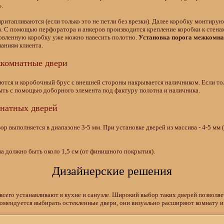
.
итапливаются (если только это не петли без врезки). Далее коробку монтируют
в. С помощью перфоратора и анкеров производится крепление коробки к стен
овленную коробку уже можно навесить полотно.
Установка порога межкомна
ланиям клиента.
жкомнатные двери
аются и коробочный брус с внешней стороны накрывается наличником. Если 
ыть с помощью доборного элемента под фактуру полотна и наличника.
мнатных дверей
р выполняется в диапазоне 3-5 мм. При установке дверей из массива - 4-5 мм 
на должно быть около 1,5 см (от финишного покрытия).
Дизайнерские решения
сего устанавливают в кухне и санузле. Широкий выбор таких дверей позволяе
мендуется выбирать остекленные двери, они визуально расширяют комнату и 