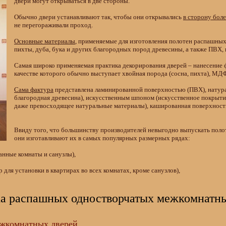
двери могут открываться в две стороны.
Обычно двери устанавливают так, чтобы они открывались
в сторону бол
не перегораживали проход.
Основные материалы
, применяемые для изготовления полотен распашных
пихты, дуба, бука и других благородных пород древесины, а также ПВХ
Самая широко применяемая практика декорирования дверей – нанесение ф
качестве которого обычно выступает хвойная порода (сосна, пихта), МДФ
Сама фактура
представлена ламинированной поверхностью (ПВХ), натур
благородная древесина), искусственным шпоном (искусственное покрыти
даже превосходящее натуральные материалы), кашированная поверхность
Ввиду того, что большинству производителей невыгодно выпускать поло
они изготавливают их в самых популярных размерных рядах:
анные комнаты и санузлы),
для установки в квартирах во всех комнатах, кроме санузлов),
ка распашных одностворчатых межкомнатны
ежкомнатных дверей