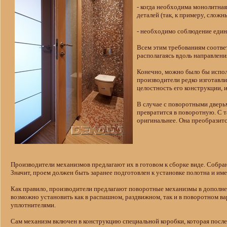
- когда необходима монолитна
деталей (так, к примеру, слож
- необходимо соблюдение еди
Всем этим требованиям соотве
располагаясь вдоль направлени
Конечно, можно было бы испол
производители редко изготавл
целостность его конструкции, и
В случае с поворотными дверь
превратится в поворотную. С т
оригинальнее. Она преобразитс
Производители механизмов предлагают их в готовом к сборке виде. Собра
Значит, проем должен быть заранее подготовлен к установке полотна и 
Как правило, производители предлагают поворотные механизмы в дополн
возможно установить как в распашном, раздвижном, так и в поворотном 
уплотнителями.
Сам механизм включен в конструкцию специальной коробки, которая посл