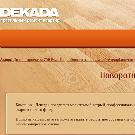
Акция!
Дизайн-проект за
750
Р
/м
2
Подробности на нашем сайте remplanner.ru
Поворотн
Компания «Декада» предлагает москвичам быстрый, профессиональ
старого жилого фонда.
Прямо на нашем сайте вы можете заказать бесплатное составление с
вашем конкретном случае.