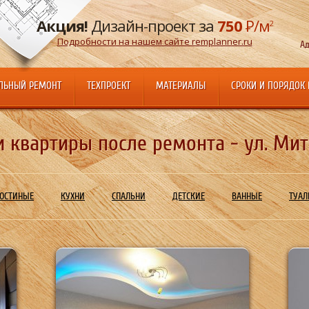
Акция!
Дизайн-проект за
750
Р
/м
2
Подробности на нашем сайте remplanner.ru
Ад
ЛЬНЫЙ РЕМОНТ
ТЕХПРОЕКТ
МАТЕРИАЛЫ
СРОКИ И ПОРЯДОК
квартиры после ремонта - ул. Мити
ОСТИНЫЕ
КУХНИ
СПАЛЬНИ
ДЕТСКИЕ
ВАННЫЕ
ТУАЛ