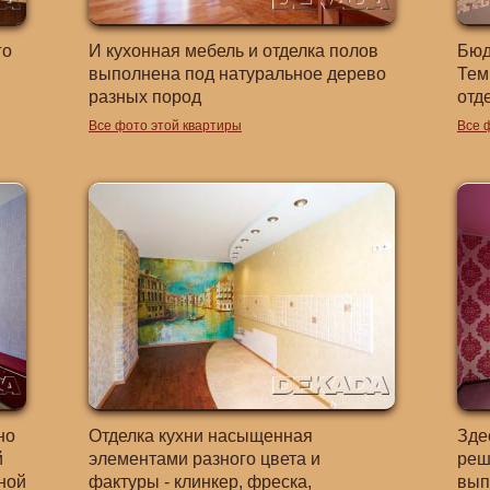
го
И кухонная мебель и отделка полов
Бюд
выполнена под натуральное дерево
Тем
разных пород
отд
Все фото этой квартиры
Все 
но
Отделка кухни насыщенная
Зде
й
элементами разного цвета и
реш
ной
фактуры - клинкер, фреска,
вып