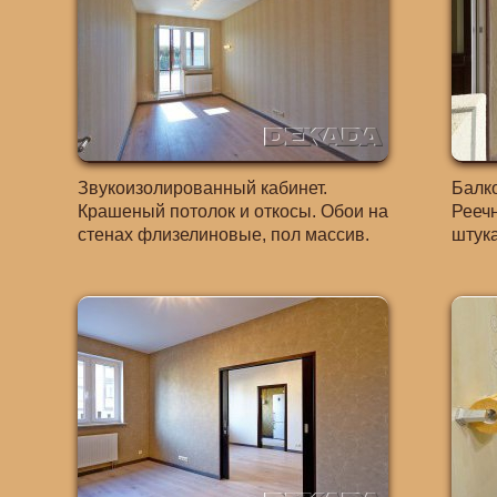
Звукоизолированный кабинет.
Балк
Крашеный потолок и откосы. Обои на
Реечн
стенах флизелиновые, пол массив.
штука