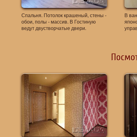
Спальня. Потолок крашеный, стены -
В ван
обои, полы - массив. В Гостиную
японс
ведут двустворчатые двери.
упра
Посмот