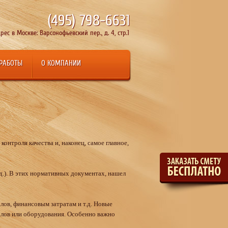
(495)
798-6631
рес в Москве: Варсонофьевский пер., д. 4, стр.1
 РАБОТЫ
О КОМПАНИИ
онтроля качества и, наконец, самое главное,
.). В этих нормативных документах, нашел
лов, финансовым затратам и т.д. Новые
лов или оборудования. Особенно важно