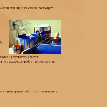
На
этой
странице, вы можете посмотреть
 Ее
яются к результатам работы,
ельно-отделочных работ производится на
лов и непрерывно заботимся о повышении