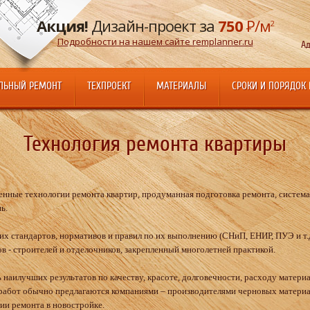
Акция!
Дизайн-проект за
750
Р
/м
2
Подробности на нашем сайте remplanner.ru
Ад
ЛЬНЫЙ РЕМОНТ
ТЕХПРОЕКТ
МАТЕРИАЛЫ
СРОКИ И ПОРЯДОК
Технология ремонта квартиры
нные технологии ремонта квартир, продуманная подготовка ремонта, система к
ь.
 стандартов, нормативов и правил по их выполнению (СНиП, ЕНИР, ПУЭ и т.д
 - строителей и отделочников, закрепленный многолетней практикой.
 наилучших результатов по качеству, красоте, долговечности, расходу материа
 работ обычно предлагаются компаниями – производителями черновых материа
ии ремонта в новостройке.