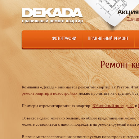
Акция
Подро
ФОТОГРАФИИ
ПРАВИЛЬНЫЙ РЕМОНТ
Ремонт кв
Компания «Декада» занимается ремонтом квартир в г Реутов. Чтоб
ремонт квартир в новостройках
можно прочитать на отдельной стр
Примеры отремонтированных квартир:
Юбилейный пр-кт, д. 41
и
Объектов сдано конечно больше, но общее представление можно по
можете созвониться с нами и подъехать на ремонтируемый нами о
В плане месторасположения ремонтируемых новостроек интересны