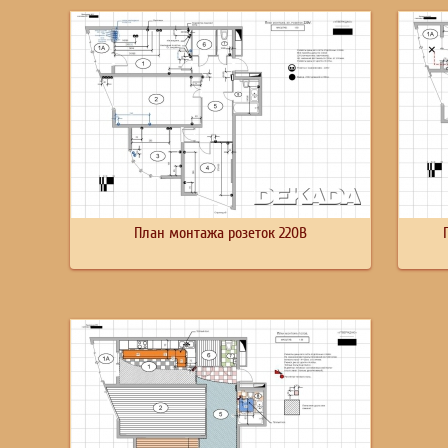
План монтажа розеток 220В