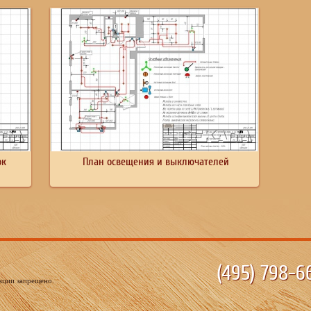
ок
План освещения и выключателей
(495)
798-66
ации запрещено.