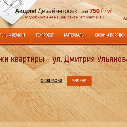
Акция!
Дизайн-проект за
750
Р
/м
2
Подробности на нашем сайте remplanner.ru
Ад
ЛЬНЫЙ РЕМОНТ
ТЕХПРОЕКТ
МАТЕРИАЛЫ
СРОКИ И ПОРЯДОК
жи квартиры - ул. Дмитрия Ульянова,
ФОТОГРАФИИ
ЧЕРТЕЖИ