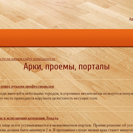
Ад
ти на нашем сайте remplanner.ru
Арки, проемы, порталы
стенах руками профессионалов
реди жителей и небольших городов, и огромных мегаполисов пользуется попул
т часто приходится нарушать целостность несущих стен.
на в исполнении компании Декада
а чаще всего устанавливается в межкомнатном портале. Приняв решение об уст
ема должна быть минимум 2 м. В противном случае низкая арка станет минусо