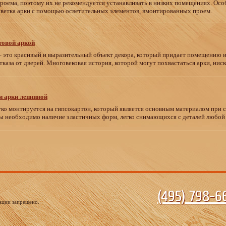
роема, поэтому их не рекомендуется устанавливать в низких помещениях. О
ветка арки с помощью осветительных элементов, вмонтированных проем.
товой аркой
 это красивый и выразительный объект декора, который придает помещению 
тказа от дверей. Многовековая история, которой могут похвастаться арки, нис
и арки лепниной
гко монтируется на гипсокартон, который является основным материалом при 
ы необходимо наличие эластичных форм, легко снимающихся с деталей любой
(495)
798-66
ации запрещено.