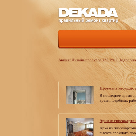
Акция!
Дизайн-проект за
750
Р
/м
2
Подробнос
Проемы в несущих 
В последнее время с
время подобных рабо
Арки из гипсокарто
Арка из гипсокартон
высота арочного про