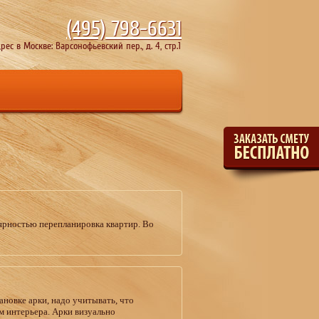
(495)
798-6631
рес в Москве: Варсонофьевский пер., д. 4, стр.1
ярностью перепланировка квартир. Во
ановке арки, надо учитывать, что
м интерьера. Арки визуально