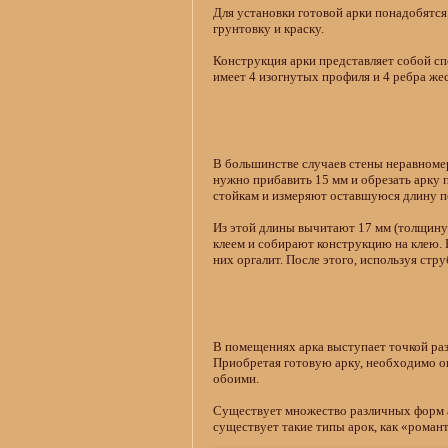
Для установки готовой арки понадобятся
грунтовку и краску.
Конструкция арки представляет собой сп
имеет 4 изогнутых профиля и 4 ребра жес
В большинстве случаев стены неравноме
нужно прибавить 15 мм и обрезать арку
стойкам и измеряют оставшуюся длину п
Из этой длины вычитают 17 мм (толщину 
клеем и собирают конструкцию на клею.
них оргалит. После этого, используя ст
В помещениях арка выступает точкой разм
Приобретая готовую арку, необходимо оп
обоими.
Существует множество различных форм ар
существует такие типы арок, как «романт