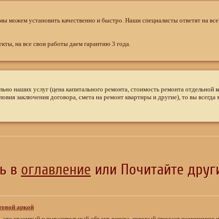
 мы можем установить качественно и быстро. Наши специалисты ответят на вс
ты, на все свои работы даем гарантию 3 года.
ельно наших услуг (цена капитального ремонта, стоимость ремонта отдельной к
ловия заключения договора, смета на ремонт квартиры и другие), то вы всегда
сь в
оглавление
или Почитайте други
товой аркой
 это красивый и выразительный объект декора, который придает помещению 