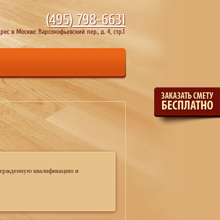
(495)
798-6631
рес в Москве: Варсонофьевский пер., д. 4, стр.1
твержденную квалификацию и