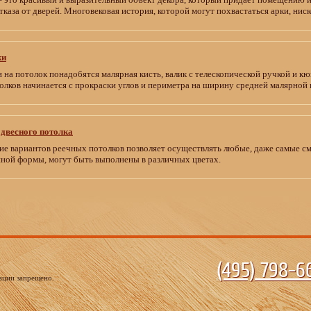
тказа от дверей. Многовековая история, которой могут похвастаться арки, нис
ки
 на потолок понадобятся малярная кисть, валик с телескопической ручкой и кю
олков начинается с прокраски углов и периметра на ширину средней малярной к
двесного потолка
е вариантов реечных потолков позволяет осуществлять любые, даже самые см
нной формы, могут быть выполнены в различных цветах.
(495)
798-66
ации запрещено.