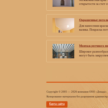
открытости за счет о
Окрашенные потол
Для нанесения краски
валика. Покраска пот
Монтаж реечного по
Широкое разнообрази
могут быть закругле
Copyright © 2005 — 2026 компания ООО «Декада»
Копирование материалов без разрешения администр
Карта сайта