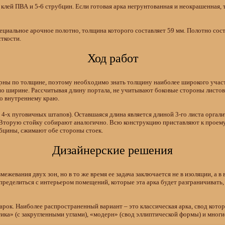
 клей ПВА и 5-6 струбцин. Если готовая арка негрунтованная и неокрашенная,
ециальное арочное полотно, толщина которого составляет 59 мм. Полотно сост
ткости.
Ход работ
рны по толщине, поэтому необходимо знать толщину наиболее широкого участ
 по ширине. Рассчитывая длину портала, не учитывают боковые стороны листо
о внутреннему краю.
4-х пуговичных штапов). Оставшаяся длина является длиной 3-го листа оргал
 Вторую стойку собирают аналогично. Всю конструкцию приставляют к проему
рубцины, сжимают обе стороны стоек.
Дизайнерские решения
ежевания двух зон, но в то же время ее задача заключается не в изоляции, а 
ределиться с интерьером помещений, которые эта арка будет разграничивать,
ок. Наиболее распространенный вариант – это классическая арка, свод кото
ика» (с закругленными углами), «модерн» (свод эллиптической формы) и многи