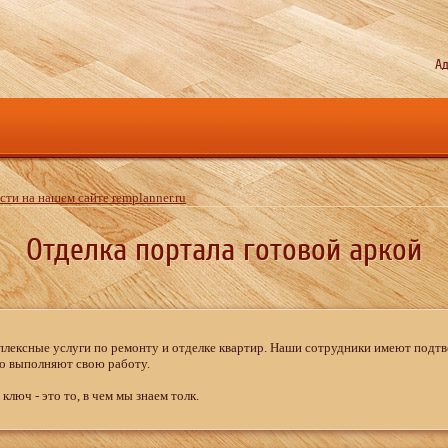
Ад
ти на нашем сайте remplanner.ru
Отделка портала готовой аркой
плексные услуги по ремонту и отделке квартир. Наши сотрудники имеют под
ро выполняют свою работу.
ключ - это то, в чем мы знаем толк.