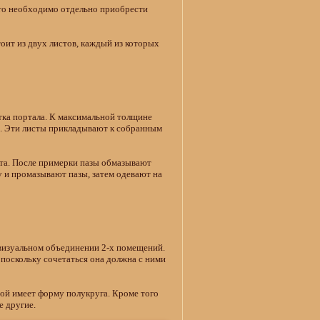
 то необходимо отдельно приобрести
оит из двух листов, каждый из которых
ка портала. К максимальной толщине
в. Эти листы прикладывают к собранным
ита. После примерки пазы обмазывают
 и промазывают пазы, затем одевают на
в визуальном объединении 2-х помещений.
 поскольку сочетаться она должна с ними
рой имеет форму полукруга. Кроме того
е другие.