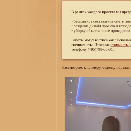
В рамках каждого проекта мы пред
• бесплатное составление сметы вы
• создание дизайн проекта и техзад
• уборку объекта после проведения
Работы могут вестись как с использ
специалисты. Итоговая
стоимость 
телефону (495)798-66-31.
Рассмотрим, к примеру, отделку портала 