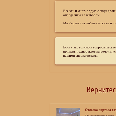
Все эти и многие другие виды арок
определиться с выбором.
Мы беремся за любые сложные проек
Если у вас возникли вопросы касат
примеры техпроектов на ремонт, ус
нашими специалистами.
Верните
Отделка портала го
Межкомнатная арка –