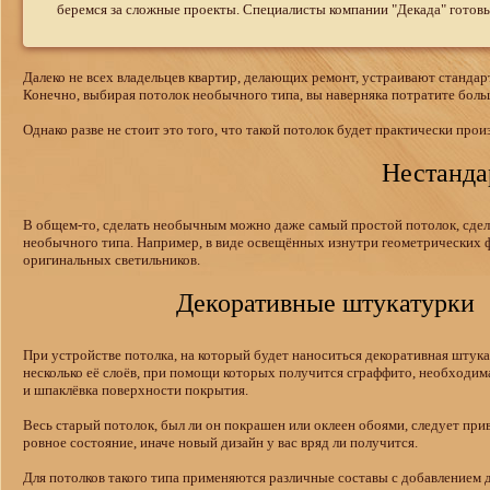
беремся за сложные проекты. Специалисты компании "Декада" готовы
Далеко не всех владельцев квартир, делающих ремонт, устраивают станда
Конечно, выбирая потолок необычного типа, вы наверняка потратите больш
Однако разве не стоит это того, что такой потолок будет практически пр
Нестанда
В общем-то, сделать необычным можно даже самый простой потолок, сдел
необычного типа. Например, в виде освещённых изнутри геометрических 
оригинальных светильников.
Декоративные штукатурки
При устройстве потолка, на который будет наноситься декоративная штук
несколько её слоёв, при помощи которых получится сграффито, необходим
и шпаклёвка поверхности покрытия.
Весь старый потолок, был ли он покрашен или оклеен обоями, следует при
ровное состояние, иначе новый дизайн у вас вряд ли получится.
Для потолков такого типа применяются различные составы с добавление