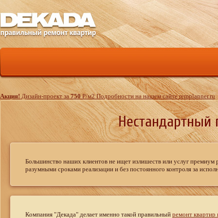
Акция!
Дизайн-проект за
750
Р
/м
2
Подробности на нашем сайте remplanner.ru
Нестандартный 
Большинство наших клиентов не ищет излишеств или услуг премиум 
разумными сроками реализации и без постоянного контроля за испол
Компания "Декада" делает именно такой правильный
ремонт квартир 