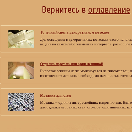
Вернитесь в
оглавление
Точечный свет в декоративном потолке
Для освещения в декоративных потолках часто исполь
акцент на каких-либо элементах интерьера, разнообра
Отделка портала или арки лепниной
Гипсовая лепнина легко монтируется на гипсокартон,
изготовления лепнины необходимо наличие эластичны
Мозаика для стен
Мозаика – один из интереснейших видов плитки. Благо
для отделки неровных стен, столбов, оригинальных к