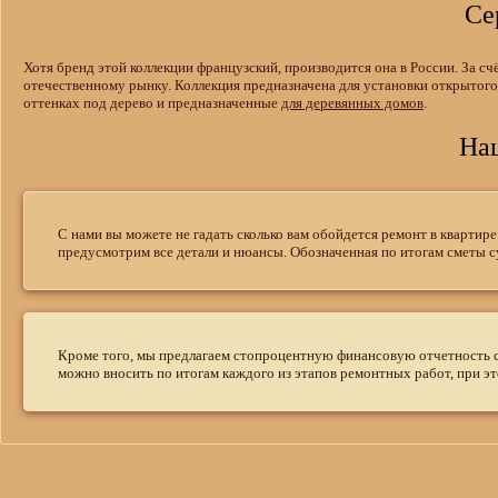
Се
Хотя бренд этой коллекции французский, производится она в России. За с
отечественному рынку. Коллекция предназначена для установки открытого т
оттенках под дерево и предназначенные
для деревянных домов
.
На
С нами вы можете не гадать сколько вам обойдется ремонт в квартир
предусмотрим все детали и нюансы. Обозначенная по итогам сметы су
Кроме того, мы предлагаем стопроцентную финансовую отчетность с 
можно вносить по итогам каждого из этапов ремонтных работ, при эт