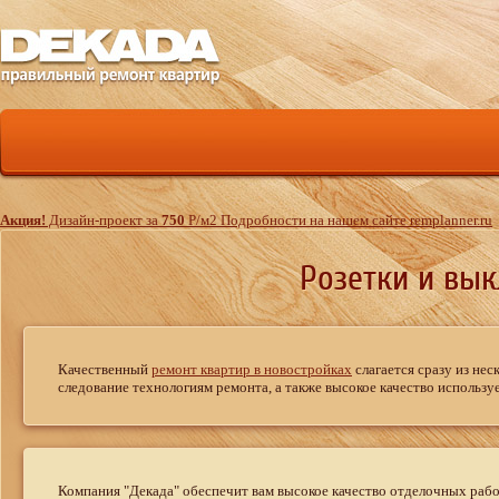
Акция!
Дизайн-проект за
750
Р
/м
2
Подробности на нашем сайте remplanner.ru
Розетки и вык
Качественный
ремонт квартир в новостройках
слагается сразу из не
следование технологиям ремонта, а также высокое качество использ
Компания "Декада" обеспечит вам высокое качество отделочных работ