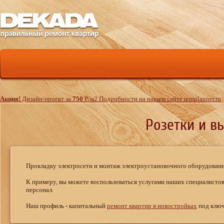
Акция!
Дизайн-проект за
750
Р
/м
2
Подробности на нашем сайте remplanner.ru
Розетки и в
Прокладку электросети и монтаж электроустановочного оборудовани
К примеру, вы можете воспользоваться услугами наших специалистов
персонал.
Наш профиль - капитальный
ремонт квартир в новостройках
под ключ