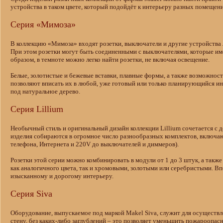
устройства в таком цвете, который подойдёт к интерьеру разных помещени
Серия «Мимоза»
В коллекцию «Мимоза» входят розетки, выключатели и другие устройства 
При этом розетки могут быть соединенными с выключателями, которые им
образом, в темноте можно легко найти розетки, не включая освещение.
Белые, золотистые и бежевые вставки, плавные формы, а также возможность
позволяют вписать их в любой, уже готовый или только планирующийся ин
под натуральное дерево.
Серия Lillium
Необычный стиль и оригинальный дизайн коллекции Lillium сочетается с 
изделия собираются в огромное число разнообразных комплектов, включа
телефона, Интернета и 220V до выключателей и диммеров).
Розетки этой серии можно комбинировать в модули от 1 до 3 штук, а также
как аналогичного цвета, так и хромовыми, золотыми или серебристыми. 
изысканному и дорогому интерьеру.
Серия Siva
Оборудование, выпускаемое под маркой Makel Siva, служит для осуществл
стену, без каких-либо заглублений – это позволяет уменьшить пожароопа