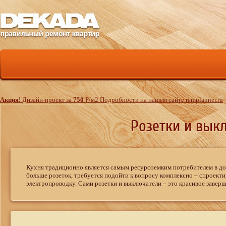
Акция!
Дизайн-проект за
750
Р
/м
2
Подробности на нашем сайте remplanner.ru
Розетки и вык
Кухня традиционно является самым ресурсоемким потребителем в дом
больше розеток, требуется подойти к вопросу комплексно – спроект
электропроводку. Сами розетки и выключатели – это красивое заве