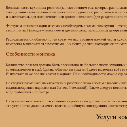
Большая часть кухонных розеток (за исключением тех, которые располага
холодильника или переносного электрооборудования) располагается на так
и выключатель для потолочного или дополнительного (для разделочного ст
Фартуком называют один из самых необходимых элементом кухни – стенку,
этого плиткой (иногда – пластиком и другими легко моющимися декоратив
Располагается он обычно почти сразу же над уровнем нижней части кухон
комплекта выключателя с розетками – их центр должен находиться примерн
Особенности монтажа
Количество розеток должно быть рассчитано на большое число кухонных 
соковыжималки и т.д.). Однако обычно вы вряд ли будете включать всё эт
Выключателя же вполне хватит и одного. При необходимости можно сделат
Не следует размещать выключатели и розетки близко к зонам с высокой вла
выдвигающимися ящиками или бытовой техникой). Также следует помнить, 
водоснабжения – полметра.
В случае же невозможности установить розетки на достаточном расстоянии
эти устройства должны иметь влагозащищённую конструкцию, соответств
Услуги ко