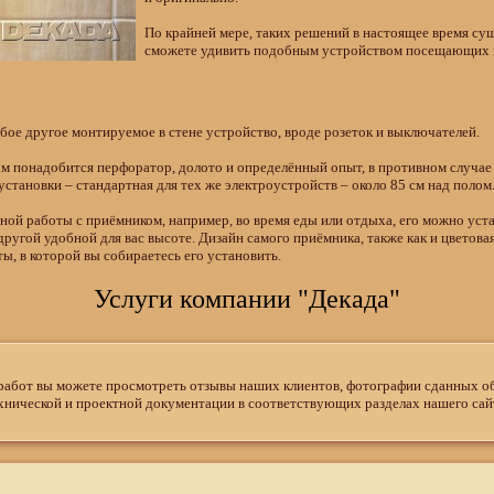
По крайней мере, таких решений в настоящее время су
сможете удивить подобным устройством посещающих в
юбое другое монтируемое в стене устройство, вроде розеток и выключателей.
вам понадобится перфоратор, долото и определённый опыт, в противном случа
становки – стандартная для тех же электроустройств – около 85 см над полом
ой работы с приёмником, например, во время еды или отдыха, его можно устан
другой удобной для вас высоте. Дизайн самого приёмника, также как и цветовая
, в которой вы собираетесь его установить.
Услуги компании "Декада"
работ вы можете просмотреть отзывы наших клиентов, фотографии сданных об
хнической и проектной документации в соответствующих разделах нашего сай