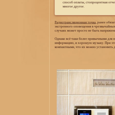
способ оплаты, стопроцентная отче
многое другое.
Радиотрансляционная точка
, ранее обяз
экстренного оповещения в чрезвычайных с
случаях может просто не быть напряжен
Однако всё-таки более привычными для 
информацию, и хорошую музыку. При это
компактными, что их можно установить д