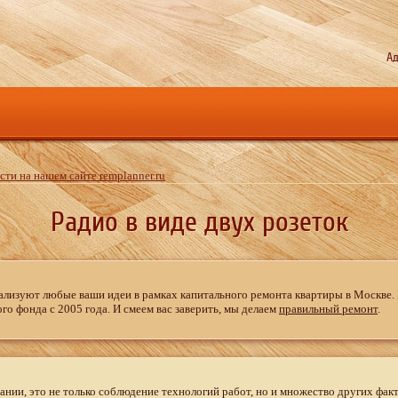
Ад
ти на нашем сайте remplanner.ru
Радио в виде двух розеток
ализуют любые ваши идеи в рамках капитального ремонта квартиры в Москве
го фонда с 2005 года. И смеем вас заверить, мы делаем
правильный ремонт
.
нии, это не только соблюдение технологий работ, но и множество других фак