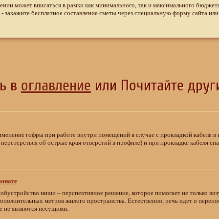
ении может вписаться в рамки как минимального, так и максимального бюджет
 - закажите бесплатное составление сметы через специальную форму сайта или
сь в
оглавление
или Почитайте други
менение гофры при работе внутри помещений в случае с прокладкой кабеля в 
 перетереться об острые края отверстий в профиле) и при прокладке кабеля с
омнате
бустройство ниши – перспективное решение, которое помогает не только виз
дополнительных метров жилого пространства. Естественно, речь идет о пере
е не являются несущими.