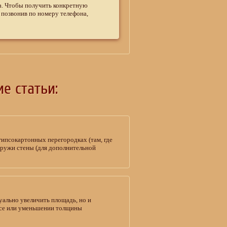
а. Чтобы получить конкретную
 позвонив по номеру телефона,
е статьи:
гипсокартонных перегородках (там, где
наружи стены (для дополнительной
уально увеличить площадь, но и
носе или уменьшении толщины