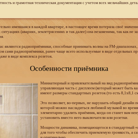
тность и грамотная техническая документация с учетом всех мельчайших дета
ательно имевшаяся в каждой квартире, в настоящее время потеряла своё значени
итуациях (авариях, землетрясениях и так далее) она незаменима, так как не за
ия.
нас являются радиоприёмники, способные принимать волны на FM-диапазонах,
м сами радиоприёмники, ранее чаще всего используемые в виде отдельных при
аже в виде комплекса розеток.
Особенности приёмника
Миниатюрный и привлекательный на вид радиоприёмник,
управляющая часть с дисплеем (который может быть как
имеют размеры стандартных розеток (то есть 8,1х8,1 см
Это позволяет, во-первых, не нарушать общий дизайн по
которой можно насладиться любимой музыкой во время 
элементарно удалить приёмник, когда он станет вам не
установить вместо него выключатели или розетки.
Мощности динамика, помещающегося в стандартный «кв
для того чтобы обеспечить приемлемую громкость, а с
и оригинально.