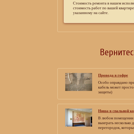
Стоимость ремонта в нашем исполн
стоимость работ по вашей квартире
указанному на сайте.
Верните
Провода в гофре
Особо оправдано при
кабель может просто
защиты)
Ниша в спальной к
В любом помещении о
выиграть несколько 
перегородок, которы