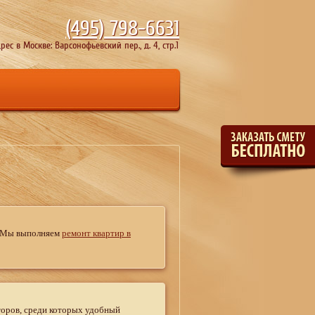
(495)
798-6631
рес в Москве: Варсонофьевский пер., д. 4, стр.1
. Мы выполняем
ремонт квартир в
торов, среди которых удобный