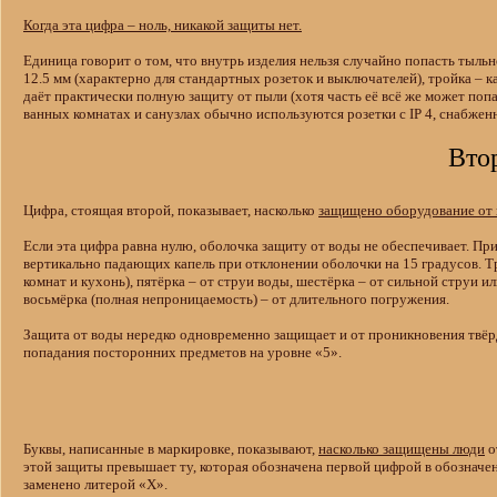
Когда эта цифра – ноль, никакой защиты нет.
Единица говорит о том, что внутрь изделия нельзя случайно попасть тыль
12.5 мм (характерно для стандартных розеток и выключателей), тройка – к
даёт практически полную защиту от пыли (хотя часть её всё же может поп
ванных комнатах и санузлах обычно используются розетки с IP 4, снабж
Вто
Цифра, стоящая второй, показывает, насколько
защищено оборудование от
Если эта цифра равна нулю, оболочка защиту от воды не обеспечивает. При
вертикально падающих капель при отклонении оболочки на 15 градусов. Т
комнат и кухонь), пятёрка – от струи воды, шестёрка – от сильной струи 
восьмёрка (полная непроницаемость) – от длительного погружения.
Защита от воды нередко одновременно защищает и от проникновения твёрд
попадания посторонних предметов на уровне «5».
Буквы, написанные в маркировке, показывают,
насколько защищены люди
о
этой защиты превышает ту, которая обозначена первой цифрой в обозначени
заменено литерой «Х».