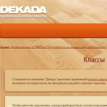
Акция!
Дизайн-проект за
750
Р
/м
2
Подробности на нашем сайте remplanner.ru
Классы 
Специалисты компании "Декада" выполнят правильный
ремонт кварт
возложить на наши плечи, но материалы для работ закупает заказчик.
Чтобы качество закупаемых электроприборов было соответствующим,