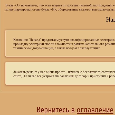
Буква «A» показывает, что есть защита от доступа тыльной части ладони, 
конце маркировки стоит буква «H», оборудование является высоковольтны
На
Компания "Декада" предлагаем услуги квалифицированных электрико
прокладку электрики любой сложности в рамках капитального ремонт
технической документации, а также вводом в эксплуатацию.
Заказать ремонт у нас очень просто - начните с бесплатного составл
сайта). Если вас все устроит мы заключим договор и приступим к ра
Вернитесь в
оглавление