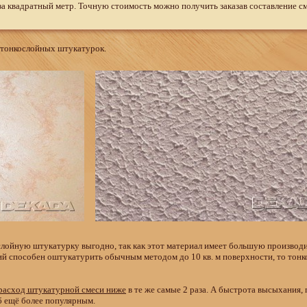
 за квадратный метр. Точную стоимость можно получить заказав составление с
 тонкослойных штукатурок.
слойную штукатурку выгодно, так как этот материал имеет большую производи
чий способен оштукатурить обычным методом до 10 кв. м поверхности, то тон
расход штукатурной смеси ниже
в те же самые 2 раза. А быстрота высыхания,
б ещё более популярным.