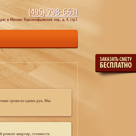
(495)
798-6631
рес в Москве: Варсонофьевский пер., д. 4, стр.1
ткие сроки из одних рук. Мы
й ремонт квартир, стоимость