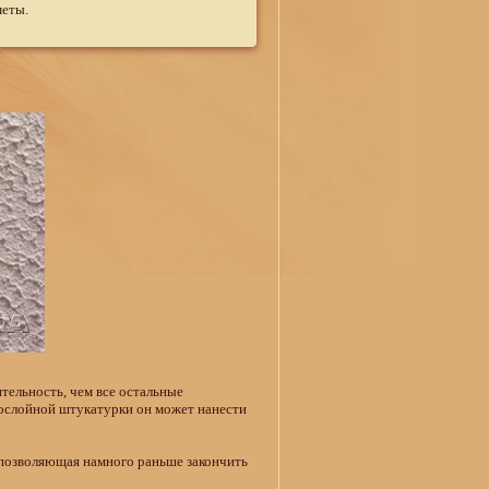
меты.
тельность, чем все остальные
кослойной штукатурки он может нанести
 позволяющая намного раньше закончить