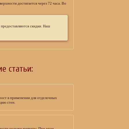
ерхности достигается через 72 часа. Во
, предоставляются скидки. Наш
е статьи:
прост в применении для отделочных
цию стен.
ности отделке комнаты. При этом