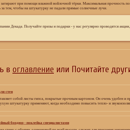
 затирают при помощи влажной войлочной тёрки. Максимальная прочность пов
 за тем, чтобы на штукатурку не падали прямые солнечные лучи.
мпании Декада. Получайте призы и подарки - у нас регулярно проводятся акции
сь в
оглавление
или Почитайте други
ля стен
тавляет собой листы гипса, покрытые прочным картоном. Он очень удобен и 
Сухую штукатурку применяют, когда необходимо повысить тепло- и звукоизоля
йный бордюр - поклейка специалистами
на стену с обоями, одинаковый по всей высоте, служит для придания закончен