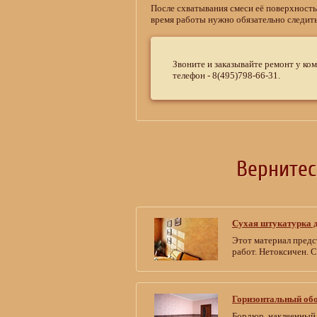
После схватывания смеси её поверхность
время работы нужно обязательно следить
Звоните и заказывайте ремонт у ко
телефон - 8(495)798-66-31.
Верните
Сухая штукатурка д
Этот материал предс
работ. Нетоксичен. 
Горизонтальный обо
Бордюр, наклеенный 