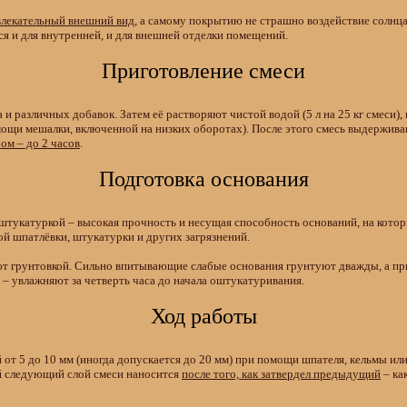
ивлекательный внешний вид
, а самому покрытию не страшно воздействие солнца 
ся и для внутренней, и для внешней отделки помещений.
Приготовление смеси
а и различных добавок. Затем её растворяют чистой водой (5 л на 25 кг смеси
ощи мешалки, включенной на низких оборотах). После этого смесь выдержива
ом – до 2 часов
.
Подготовка основания
штукатуркой – высокая прочность и несущая способность оснований, на котор
ой шпатлёвки, штукатурки и других загрязнений.
т грунтовкой. Сильно впитывающие слабые основания грунтуют дважды, а пр
 – увлажняют за четверть часа до начала оштукатуривания.
Ход работы
 от 5 до 10 мм (иногда допускается до 20 мм) при помощи шпателя, кельмы ил
й следующий слой смеси наносится
после того, как затвердел предыдущий
– ка