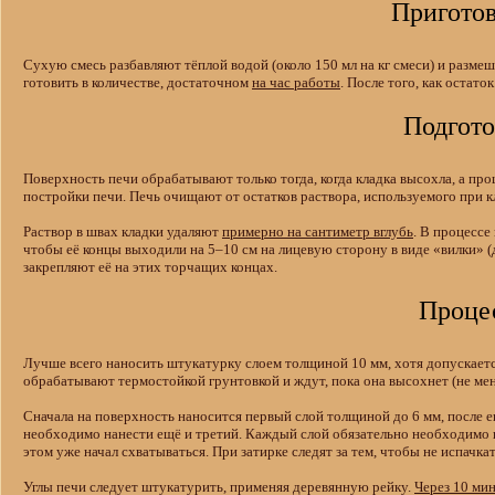
Приготов
Сухую смесь разбавляют тёплой водой (около 150 мл на кг смеси) и разме
готовить в количестве, достаточном
на час работы
. После того, как остато
Подгото
Поверхность печи обрабатывают только тогда, когда кладка высохла, а про
постройки печи. Печь очищают от остатков раствора, используемого при кла
Раствор в швах кладки удаляют
примерно на сантиметр вглубь
. В процессе
чтобы её концы выходили на 5–10 см на лицевую сторону в виде «вилки» (
закрепляют её на этих торчащих концах.
Проце
Лучше всего наносить штукатурку слоем толщиной 10 мм, хотя допускаетс
обрабатывают термостойкой грунтовкой и ждут, пока она высохнет (не мен
Сначала на поверхность наносится первый слой толщиной до 6 мм, после е
необходимо нанести ещё и третий. Каждый слой обязательно необходимо в
этом уже начал схватываться. При затирке следят за тем, чтобы не испачка
Углы печи следует штукатурить, применяя деревянную рейку.
Через 10 ми