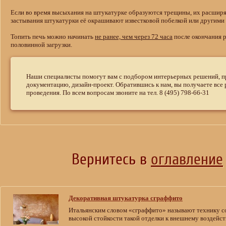
Если во время высыхания на штукатурке образуются трещины, их расширя
застывания штукатурки её окрашивают известковой побелкой или другим
Топить печь можно начинать
не ранее, чем через 72 часа
после окончания р
половинной загрузки.
Наши специалисты помогут вам с подбором интерьерных решений, 
документацию, дизайн-проект. Обратившись к нам, вы получаете все
проведения. По всем вопросам звоните на тел. 8 (495) 798-66-31
Вернитесь в
оглавление
Декоративная штукатурка сграффито
Итальянским словом «сграффито» называют технику 
высокой стойкости такой отделки к внешнему воздейст