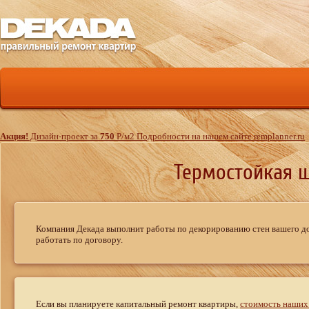
Акция!
Дизайн-проект за
750
Р
/м
2
Подробности на нашем сайте remplanner.ru
Термостойкая ш
Компания Декада выполнит работы по декорированию стен вашего д
работать по договору.
Если вы планируете капитальный ремонт квартиры,
стоимость наших