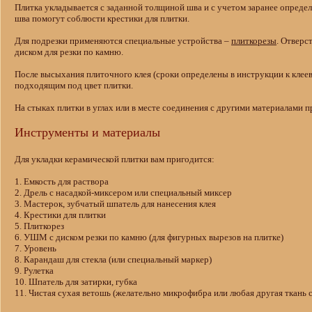
Плитка укладывается с заданной толщиной шва и с учетом заранее опред
шва помогут соблюсти крестики для плитки.
Для подрезки применяются специальные устройства –
плиткорезы
. Отверс
диском для резки по камню.
После высыхания плиточного клея (сроки определены в инструкции к клеев
подходящим под цвет плитки.
На стыках плитки в углах или в месте соединения с другими материалами
Инструменты и материалы
Для укладки керамической плитки вам пригодится:
1. Емкость для раствора
2. Дрель с насадкой-миксером или специальный миксер
3. Мастерок, зубчатый шпатель для нанесения клея
4. Крестики для плитки
5. Плиткорез
6. УШМ с диском резки по камню (для фигурных вырезов на плитке)
7. Уровень
8. Карандаш для стекла (или специальный маркер)
9. Рулетка
10. Шпатель для затирки, губка
11. Чистая сухая ветошь (желательно микрофибра или любая другая ткан