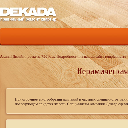
Акция!
Дизайн-проект за
750
Р
/м
2
Подробности на нашем сайте remplanner.ru
Керамическая
При огромном многообразии компаний и частных специалистов, зани
последующем придется жалеть. Специалисты компании Декада сдела