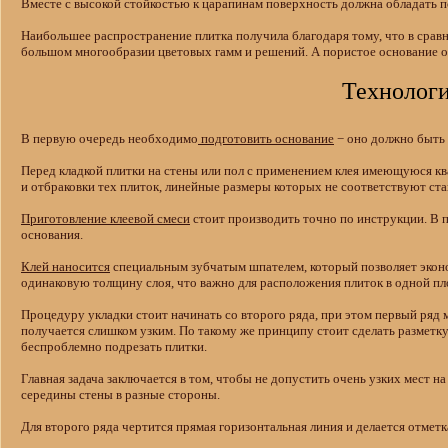
Вместе с высокой стойкостью к царапинам поверхность должна обладать по
Наибольшее распространение плитка получила благодаря тому, что в срав
большом многообразии цветовых гамм и решений. А пористое основание о
Технологи
В первую очередь необходимо
подготовить основание
− оно должно быть 
Перед кладкой плитки на стены или пол с применением клея имеющуюся кв
и отбраковки тех плиток, линейные размеры которых не соответствуют ста
Приготовление клеевой смеси
стоит производить точно по инструкции. В 
основания.
Клей наносится
специальным зубчатым шпателем, который позволяет эконом
одинаковую толщину слоя, что важно для расположения плиток в одной пл
Процедуру укладки стоит начинать со второго ряда, при этом первый ряд м
получается слишком узким. По такому же принципу стоит сделать разметк
беспроблемно подрезать плитки.
Главная задача заключается в том, чтобы не допустить очень узких мест 
середины стены в разные стороны.
Для второго ряда чертится прямая горизонтальная линия и делается отмет