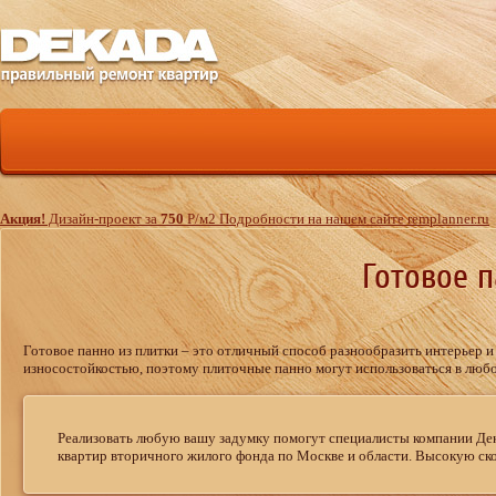
Акция!
Дизайн-проект за
750
Р
/м
2
Подробности на нашем сайте remplanner.ru
Готовое п
Готовое панно из плитки – это отличный способ разнообразить интерьер и
износостойкостью, поэтому плиточные панно могут использоваться в любом
Реализовать любую вашу задумку помогут специалисты компании Д
квартир вторичного жилого фонда по Москве и области. Высокую ско