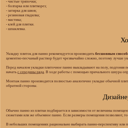
- чистые тряпочки;
- болгарка или плиткорез;
- затирка для швов;
- резиновая гладилка;
- мастика;
- клей для плитки.
- шпаклевка.
Хо
Укладку плиток для панно рекомендуется производить
бесшовным способ
цементно-песчаный раствор будет чрезвычайно сложно, поэтому лучше у
Перед началом укладки плиточное панно выкладывают на полу, подгоняя 
начать
с середины ряда
. В ходе работы с помощью причального шнура опр
Монтаж панно производится полностью аналогично укладке обычной плитк
обратной стороны.
Дизайне
Обычно панно из плитки подбирается в зависимости от величины помещен
сюжетами или же объемное панно. Если размеры помещения позволяют, то
В небольших помещениях рационально выбирать панно-перспективу или па